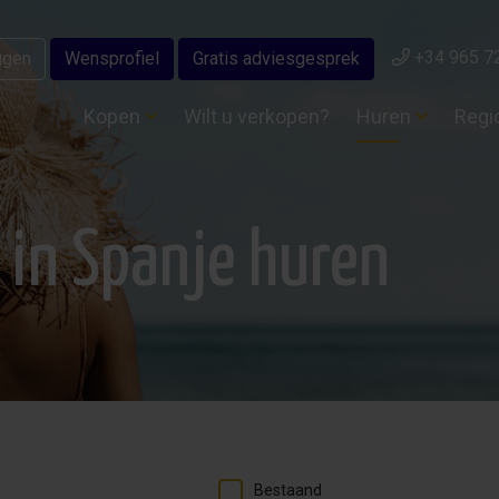
+34 965 7
ggen
Wensprofiel
Gratis adviesgesprek
Kopen
Wilt u verkopen?
Huren
Regi
in Spanje huren
Bestaand