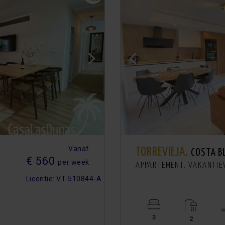
Vanaf
TORREVIEJA.
COSTA B
€ 560
per week
APPARTEMENT. VAKANTI
Licentie: VT-510844-A
3
2