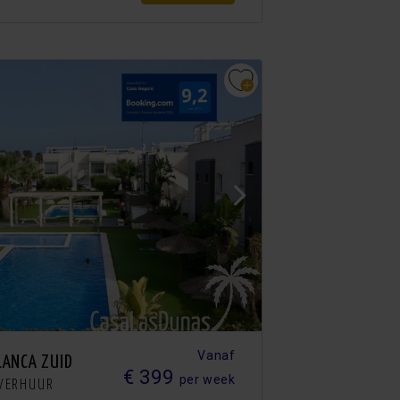
Vanaf
LANCA ZUID
€ 399
per week
EVERHUUR