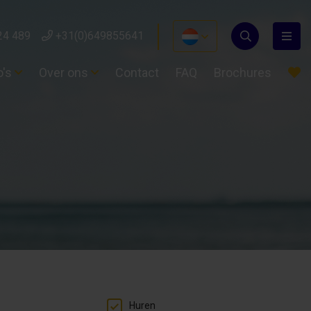
24 489
+31(0)649855641
o's
Over ons
Contact
FAQ
Brochures
Huren