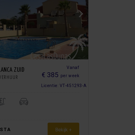
Vanaf
LANCA ZUID
€ 385
per week
EVERHUUR
Licentie: VT-451293-A
Bekijk +
ISTA