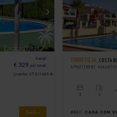
Vanaf
TORREVIEJA.
COSTA B
€ 329
per week
APPARTEMENT. VAKANTI
Licentie: VT-511669-A
2
1
Bekijk +
#REF:
CASA CON V