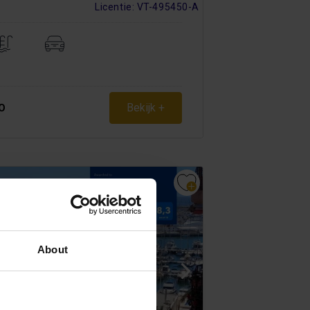
Licentie: VT-495450-A
Bekijk +
O
About