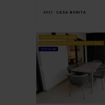
#REF:
CASA BONITA
Geschikt voor minder valide
Beschikbaar voor een huurperiode vanaf 11 dagen
Dicht bij zee