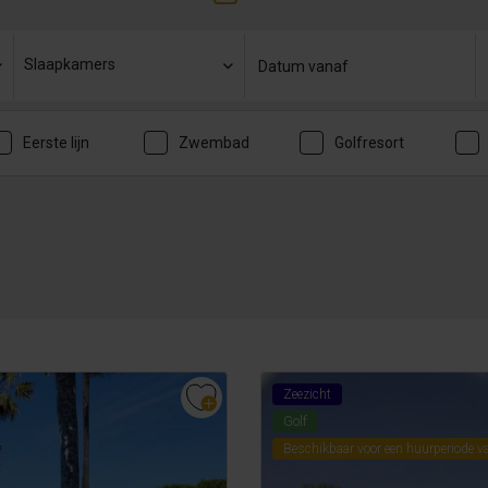
Slaapkamers
Eerste lijn
Zwembad
Golfresort
Zeezicht
Golf
Beschikbaar voor een huurperiode v