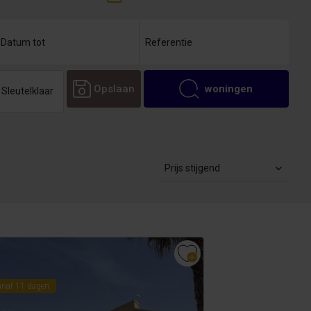
Opslaan
woningen
Sleutelklaar
Prijs stijgend
anaf 11 dagen