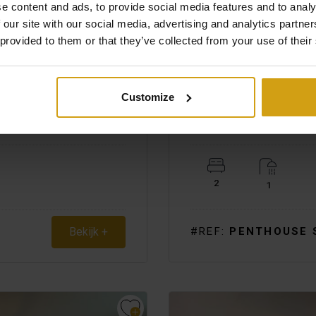
e content and ads, to provide social media features and to analy
 our site with our social media, advertising and analytics partn
 provided to them or that they’ve collected from your use of their
Vanaf
TORREVIEJA.
COSTA B
Customize
€ 420
per week
PENTHOUSE. VAKANTIEV
Licentie: VUT01/2026/4541
2
1
#REF:
PENTHOUSE 
Bekijk +