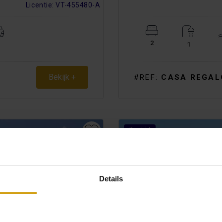
Licentie: VT-455480-A
2
1
Bekijk +
#REF:
CASA REGAL
Zeezicht
Korting!
Details