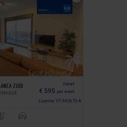
Vanaf
LANCA ZUID
€ 595
per week
EVERHUUR
Licentie: VT-503673-A