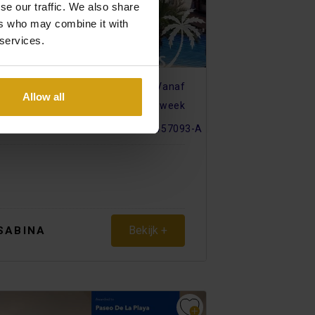
se our traffic. We also share
ers who may combine it with
 services.
Vanaf
LANCA ZUID
Allow all
€ 490
per week
ERHUUR
Licentie: VT-457093-A
Bekijk +
SABINA