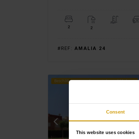
2
2
#REF:
AMALIA 24
Beschikbaar voor een huurperiode vanaf 11 dagen
Consent
This website uses cookies