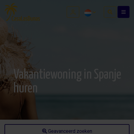
Vakantiewoning in Spanje
huren
Geavanceerd zoeken