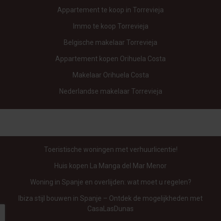
Onze voordelen:
Appartement te koop in Torrevieja
Immo te koop Torrevieja
Belgische makelaar Torrevieja
29 jaar ervaring in beheer en verhuur
Appartement kopen Orihuela Costa
Volledig Nederlandstalige service
Makelaar Orihuela Costa
Persoonlijk advies op maat
Nederlandse makelaar Torrevieja
Betrouwbaar netwerk van eigenaren
Transparante en duidelijke communicatie
Wij begeleiden u van A tot Z, zodat u met een gerust
Toeristische woningen met verhuurlicentie!
hart kunt boeken.
Lees
hier
meer 'over ons'.
Huis kopen La Manga del Mar Menor
Verwen uzelf met zekerheid,
Woning in Spanje en overlijden: wat moet u regelen?
comfort en service
Ibiza stijl bouwen in Spanje – Ontdek de mogelijkheden met
CasaLasDunas
CasaLasDunas begrijpt uw behoefte aan zekerheid en