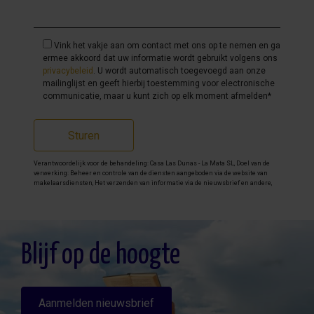
Volledige privacy en rust
Vink het vakje aan om contact met ons op te nemen en ga
Meer ruimte voor gezinnen of groepen
ermee akkoord dat uw informatie wordt gebruikt volgens ons
privacybeleid
. U wordt automatisch toegevoegd aan onze
Eigen keuken en soms zelfs een privézwembad
mailinglijst en geeft hierbij toestemming voor electronische
communicatie, maar u kunt zich op elk moment afmelden*
Flexibele aankomst- en vertrekdagen
Ideaal voor korte vakanties én overwinteren
Sturen
Steeds meer Nederlanders en Belgen kiezen ervoor
Verantwoordelijk voor de behandeling: Casa Las Dunas - La Mata SL, Doel van de
verwerking: Beheer en controle van de diensten aangeboden via de website van
om een
vakantiewoning in Spanje te huren aan zee
,
makelaarsdiensten, Het verzenden van informatie via de nieuwsbrief en andere,
Legitimatie: Door toestemming, Ontvangers: De gegevens zullen niet worden
omdat het comfort en de vrijheid perfect aansluiten bij
overgedragen, behalve aan boekhouding, Rechten van geïnteresseerde personen:
Toegang, rectificeren en verwijderen van de gegevens , verzoek om de portabiliteit
hun wensen.
hiervan, verzet zich tegen behandeling en verzoek om de beperking van deze,
Gegevensbron: De belanghebbende, Aanvullende informatie: Aanvullende en
gedetailleerde informatie over gegevensbescherming kan
hier worden
Blijf op de hoogte
geraadpleegd
.
Costa Blanca Zuid: zonzeker en veelzijdig
Aanmelden nieuwsbrief