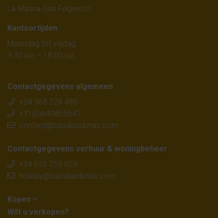
Costa Blanca Zuid
niet alleen aantrekkelijk voor
La Marina-San Fulgencio
vakanties, maar ook voor
overwinteraars
.
Kantoortijden
Maandag tot vrijdag
Populaire plaatsen aan de Costa
9.30 uur – 18.00 uur
Blanca Zuid
Bij CasaLasDunas vindt u vakantiewoningen in geliefde
Contactgegevens algemeen
regio’s zoals:
+34 965 724 489
+31(0)649855641
contact@casalasdunas.com
Torrevieja
Contactgegevens verhuur & woningbeheer
Guardamar del Segura
+34 655 759 029
La Marina
holiday@casalasdunas.com
Orihuela Costa
Kopen
Ciudad Quesada
Wilt u verkopen?