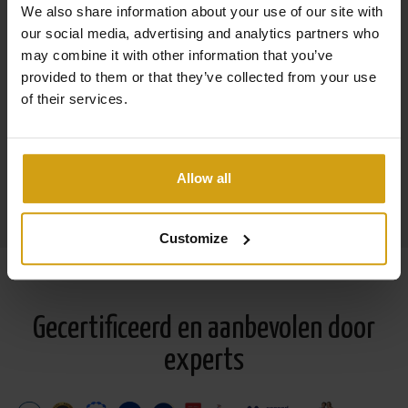
We also share information about your use of our site with
toevluchtsoord aan de Costa
our social media, advertising and analytics partners who
may combine it with other information that you’ve
Blanca
provided to them or that they’ve collected from your use
of their services.
Droomt u van zon, zee en ontspanning? Een
Allow all
Lees meer
vakantiewoning in Spanje huren is de ideale manier
om te genieten van vrijheid, comfort en het
Customize
mediterrane leven. Aan de Costa Blanca Zuid
verwelkomt CasaLasDunas u met een zorgvuldig
geselecteerd aanbod van villa’s, appartementen en
bungalows.
Gecertificeerd en aanbevolen door
experts
Met onze Nederlandstalige service en 29 jaar ervaring
zorgen wij ervoor dat uw verblijf zorgeloos en perfect