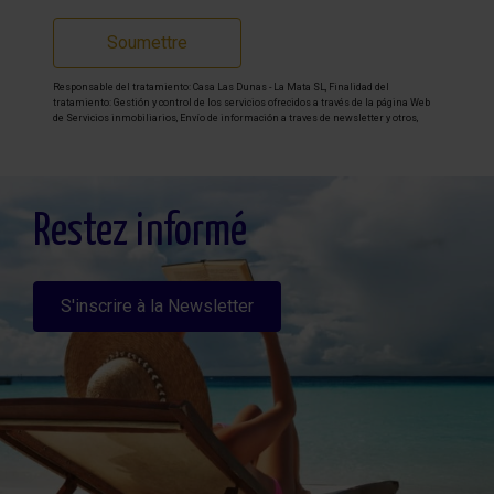
Soumettre
Responsable del tratamiento: Casa Las Dunas - La Mata SL, Finalidad del
tratamiento: Gestión y control de los servicios ofrecidos a través de la página Web
de Servicios inmobiliarios, Envío de información a traves de newsletter y otros,
Legitimación: Por consentimiento, Destinatarios: No se cederan los datos, salvo
para elaborar contabilidad, Derechos de las personas interesadas: Acceder,
rectificar y suprimir los datos, solicitar la portabilidad de los mismos, oponerse
altratamiento y solicitar la limitación de éste, Procedencia de los datos: El Propio
interesado, Información Adicional: Puede consultarse la información adicional y
detallada sobre protección de datos
Aquí
.
Restez informé
S'inscrire à la Newsletter