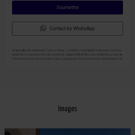
Contact by WhatsApp
Responsable del tratamiento: Casa Las Dunas - La Mata SL, Finalidad del tratamiento: Gestión y
control de los servicios ofrecidos a través de la página Web de Servicios inmobiliarios, Envío de
información a traves de newsletter y otros, Legitimación: Por consentimiento, Destinatarios: No
se cederan los datos, salvo para elaborar contabilidad, Derechos de las personas interesadas:
Acceder, rectificar y suprimir los datos, solicitar la portabilidad de los mismos, oponerse
altratamiento y solicitar la limitación de éste, Procedencia de los datos: El Propio interesado,
Información Adicional: Puede consultarse la información adicional y detallada sobre protección
de datos
Aquí
.
Images