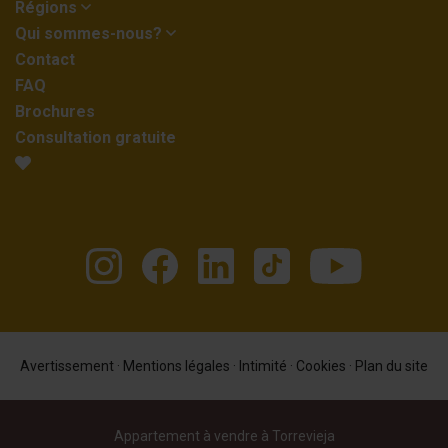
Régions
Qui sommes-nous?
Contact
FAQ
Brochures
Consultation gratuite
Avertissement
·
Mentions légales
·
Intimité
·
Cookies
·
Plan du site
Appartement à vendre à Torrevieja