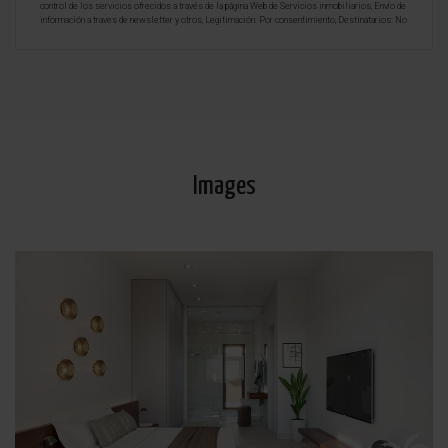
control de los servicios ofrecidos a través de la página Web de Servicios inmobiliarios, Envío de
información a traves de newsletter y otros, Legitimación: Por consentimiento, Destinatarios: No
se cederan los datos, salvo para elaborar contabilidad, Derechos de las personas interesadas:
Acceder, rectificar y suprimir los datos, solicitar la portabilidad de los mismos, oponerse
altratamiento y solicitar la limitación de éste, Procedencia de los datos: El Propio interesado,
Información Adicional: Puede consultarse la información adicional y detallada sobre protección
de datos
Aquí
.
Images