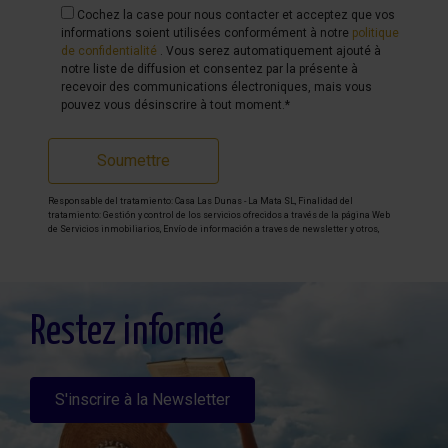
Cochez la case pour nous contacter et acceptez que vos
informations soient utilisées conformément à notre
politique
de confidentialité
. Vous serez automatiquement ajouté à
notre liste de diffusion et consentez par la présente à
recevoir des communications électroniques, mais vous
pouvez vous désinscrire à tout moment.*
Soumettre
Responsable del tratamiento: Casa Las Dunas - La Mata SL, Finalidad del
tratamiento: Gestión y control de los servicios ofrecidos a través de la página Web
de Servicios inmobiliarios, Envío de información a traves de newsletter y otros,
Legitimación: Por consentimiento, Destinatarios: No se cederan los datos, salvo
para elaborar contabilidad, Derechos de las personas interesadas: Acceder,
rectificar y suprimir los datos, solicitar la portabilidad de los mismos, oponerse
altratamiento y solicitar la limitación de éste, Procedencia de los datos: El Propio
interesado, Información Adicional: Puede consultarse la información adicional y
detallada sobre protección de datos
Aquí
.
Restez informé
S'inscrire à la Newsletter