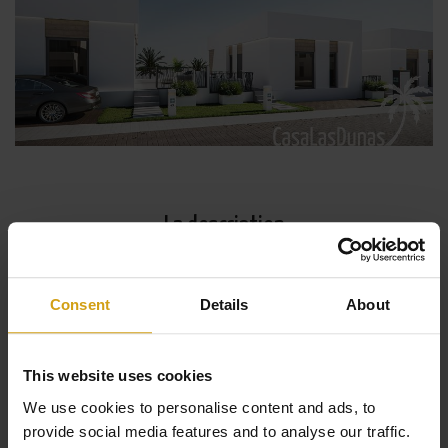
La description
Le nouveau projet moderne avec des détails rustiques se
Consent
Details
About
compose de villas avec piscine privée. Le projet est situé
à quelques kilomètres d'un centre commercial et après
This website uses cookies
un court trajet en voiture, vous pourrez visiter la ville de
We use cookies to personalise content and ads, to
Benidorm. Si ce projet vous intéresse et vous souhaitez
provide social media features and to analyse our traffic.
obtenir plus d'informations, n'hésitez pas à nous