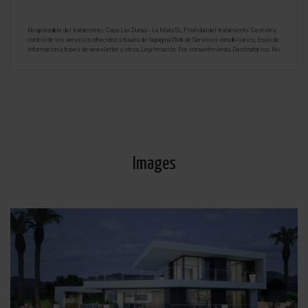
Responsable del tratamiento: Casa Las Dunas - La Mata SL, Finalidad del tratamiento: Gestión y
control de los servicios ofrecidos a través de la página Web de Servicios inmobiliarios, Envío de
información a traves de newsletter y otros, Legitimación: Por consentimiento, Destinatarios: No
se cederan los datos, salvo para elaborar contabilidad, Derechos de las personas interesadas:
Acceder, rectificar y suprimir los datos, solicitar la portabilidad de los mismos, oponerse
altratamiento y solicitar la limitación de éste, Procedencia de los datos: El Propio interesado,
Información Adicional: Puede consultarse la información adicional y detallada sobre protección
de datos
Aquí
.
Images