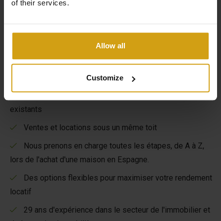
of their services.
Allow all
Les avantages de CasaLasDunas
Customize
Spécialisé dans la construction neuve et les bâtiments
existants
Ventes et locations sous un même toit
Nous prenons en charge toutes les étapes, de A à Z,
lors de l'achat d'une maison en Espagne.
Des options flexibles pour maximiser votre rendement
locatif
29 ans d'expérience dans le secteur de l'immobilier et