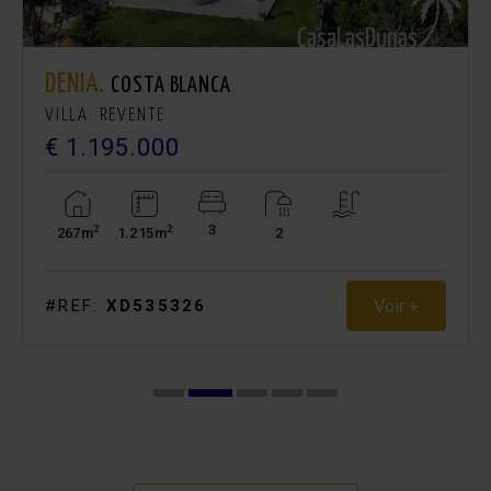
DENIA.
COSTA BLANCA
VILLA. REVENTE
€ 1.195.000
3
2
2
267m
1.215m
2
Voir +
#REF:
XD535326