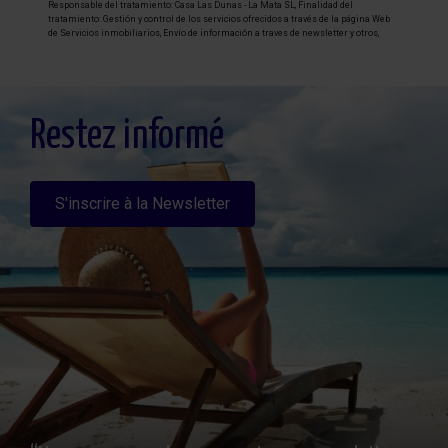
Responsable del tratamiento: Casa Las Dunas - La Mata SL, Finalidad del
tratamiento: Gestión y control de los servicios ofrecidos a través de la página Web
de Servicios inmobiliarios, Envío de información a traves de newsletter y otros,
Legitimación: Por consentimiento, Destinatarios: No se cederan los datos, salvo
para elaborar contabilidad, Derechos de las personas interesadas: Acceder,
rectificar y suprimir los datos, solicitar la portabilidad de los mismos, oponerse
altratamiento y solicitar la limitación de éste, Procedencia de los datos: El Propio
interesado, Información Adicional: Puede consultarse la información adicional y
detallada sobre protección de datos
Aquí
.
Restez informé
S'inscrire à la Newsletter