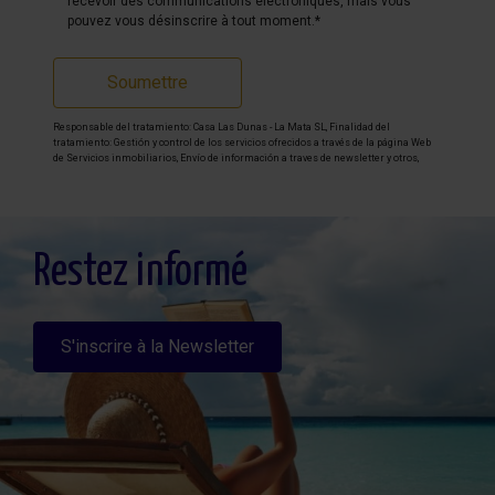
recevoir des communications électroniques, mais vous
pouvez vous désinscrire à tout moment.*
Soumettre
Responsable del tratamiento: Casa Las Dunas - La Mata SL, Finalidad del
tratamiento: Gestión y control de los servicios ofrecidos a través de la página Web
de Servicios inmobiliarios, Envío de información a traves de newsletter y otros,
Legitimación: Por consentimiento, Destinatarios: No se cederan los datos, salvo
para elaborar contabilidad, Derechos de las personas interesadas: Acceder,
rectificar y suprimir los datos, solicitar la portabilidad de los mismos, oponerse
altratamiento y solicitar la limitación de éste, Procedencia de los datos: El Propio
interesado, Información Adicional: Puede consultarse la información adicional y
detallada sobre protección de datos
Aquí
.
Restez informé
S'inscrire à la Newsletter