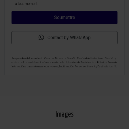
à tout moment.
Contact by WhatsApp
Responsable del tratamiento: Casa Las Dunas - La Mata SL, Finalidad del tratamiento: Gestión y
control de los servicios ofrecidos a través de la página Web de Servicios inmobiliarios, Envío de
información a traves de newsletter y otros, Legitimación: Por consentimiento, Destinatarios: No
se cederan los datos, salvo para elaborar contabilidad, Derechos de las personas interesadas:
Acceder, rectificar y suprimir los datos, solicitar la portabilidad de los mismos, oponerse
altratamiento y solicitar la limitación de éste, Procedencia de los datos: El Propio interesado,
Información Adicional: Puede consultarse la información adicional y detallada sobre protección
de datos
Aquí
.
Images