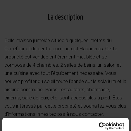
La description
Belle maison jumelée située à quelques mètres du
Carrefour et du centre commercial Habaneras. Cette
propriété est vendue entièrement meublée et se
compose de 4 chambres, 2 salles de bains, un salon et
une cuisine avec tout l'équipement nécessaire. Vous
pouvez profiter du soleil toute l'année sur le solarium et la
piscine commune. Parcs, restaurants, pharmacie,
cinéma, salle de jeux, etc. sont accessibles à pied. Êtes-
vous intéressé par cette propriété et souhaitez-vous plus
d'informations, n'hésitez pas à nous contacter.
Lire la suite