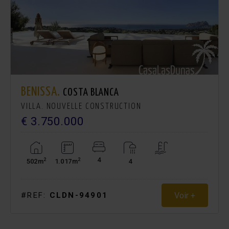
BENISSA.
COSTA BLANCA
VILLA. NOUVELLE CONSTRUCTION
€ 3.750.000
4
2
2
502m
1.017m
4
Voir +
#REF:
CLDN-94901