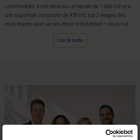
commodités. Il est situé sur un terrain de 1 600 m2 et a
une superficie construite de 450 m2 sur 2 étages (les
deux étages avec accès direct à l'extérieur) + sous-sol
divisé comme suit : au rez-de-chaussée il y a un hall, 1
Lire la suite
chambre de 18 m2 avec salle de bain en suite, 1 toilette
invité, grand cellier / débarras de 20 m2, grande cuisine
entièrement équipée (20 m2 + îlot) ouverte sur
l'impressionnant salon salle à manger de 60 m2 et
fantastique véranda de 80 m2 qui se connecte à une
grande terrasse extérieure (+100 m2), où nous avons une
impressionnante piscine à débordement de 12x4 mètres
(avec jacuzzi intégré + cascade), un beau barbecue de 10
m2, un jacuzzi extérieur pour 8 personnes et un belvédère
romantique en bois de 8 m2. L'étage supérieur est
accessible par un bel escalier en colimaçon. A l'étage
nous avons 3 grandes chambres (18 m2 + 18 m2 + 18