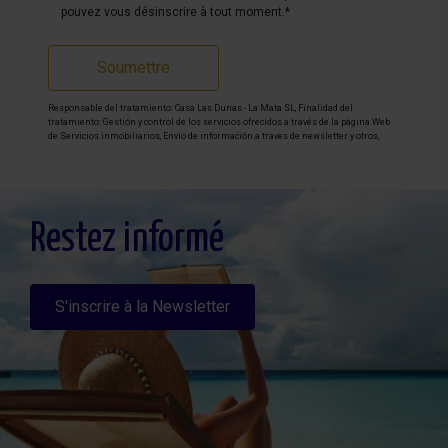
pouvez vous désinscrire à tout moment.*
Soumettre
Responsable del tratamiento: Casa Las Dunas - La Mata SL, Finalidad del
tratamiento: Gestión y control de los servicios ofrecidos a través de la página Web
de Servicios inmobiliarios, Envío de información a traves de newsletter y otros,
Legitimación: Por consentimiento, Destinatarios: No se cederan los datos, salvo
para elaborar contabilidad, Derechos de las personas interesadas: Acceder,
rectificar y suprimir los datos, solicitar la portabilidad de los mismos, oponerse
altratamiento y solicitar la limitación de éste, Procedencia de los datos: El Propio
interesado, Información Adicional: Puede consultarse la información adicional y
detallada sobre protección de datos
Aquí
.
Restez informé
S'inscrire à la Newsletter