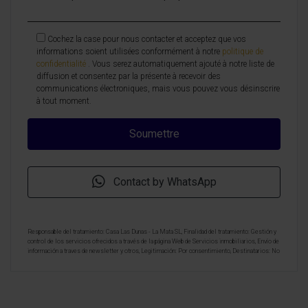
Cochez la case pour nous contacter et acceptez que vos
informations soient utilisées conformément à notre
politique de
confidentialité
. Vous serez automatiquement ajouté à notre liste de
diffusion et consentez par la présente à recevoir des
communications électroniques, mais vous pouvez vous désinscrire
à tout moment.
Contact by WhatsApp
Responsable del tratamiento: Casa Las Dunas - La Mata SL, Finalidad del tratamiento: Gestión y
control de los servicios ofrecidos a través de la página Web de Servicios inmobiliarios, Envío de
información a traves de newsletter y otros, Legitimación: Por consentimiento, Destinatarios: No
se cederan los datos, salvo para elaborar contabilidad, Derechos de las personas interesadas:
Acceder, rectificar y suprimir los datos, solicitar la portabilidad de los mismos, oponerse
altratamiento y solicitar la limitación de éste, Procedencia de los datos: El Propio interesado,
Información Adicional: Puede consultarse la información adicional y detallada sobre protección
de datos
Aquí
.