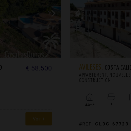
AVILESES.
€ 58.500
D
COSTA CALI
APPARTEMENT. NOUVELLE
CONSTRUCTION
1
2
44m
Voir +
#REF:
CLDC-67723