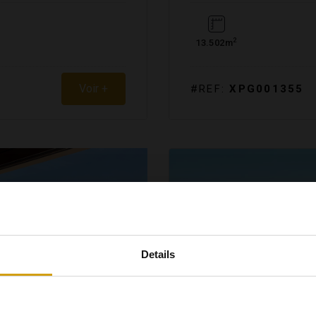
2
13.502m
Voir +
#REF:
XPG001355
Details