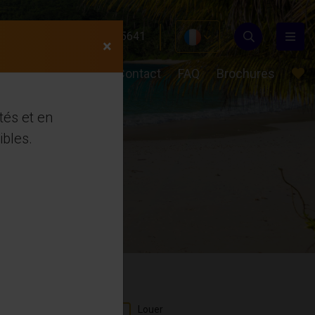
24 489
+31(0)649855641
×
 sommes-nous?
Contact
FAQ
Brochures
tés et en
ibles.
Louer