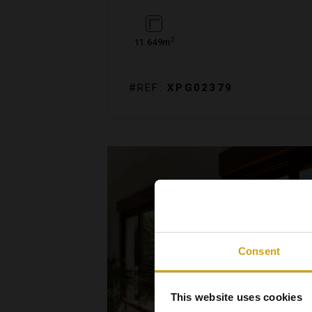
2
11.649m
#REF:
XPG02379
Consent
This website uses cookies