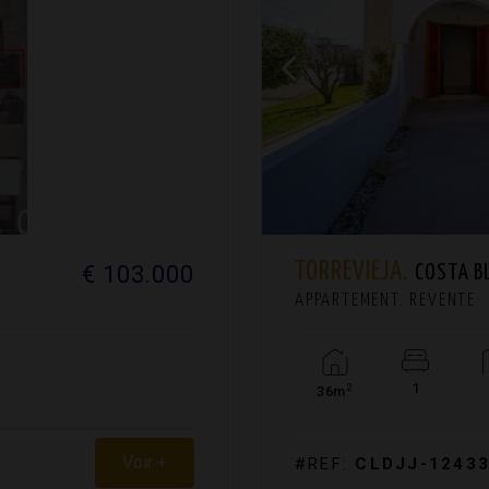
TORREVIEJA.
€ 103.000
COSTA B
APPARTEMENT. REVENTE
1
2
36m
Voir +
#REF:
CLDJJ-1243