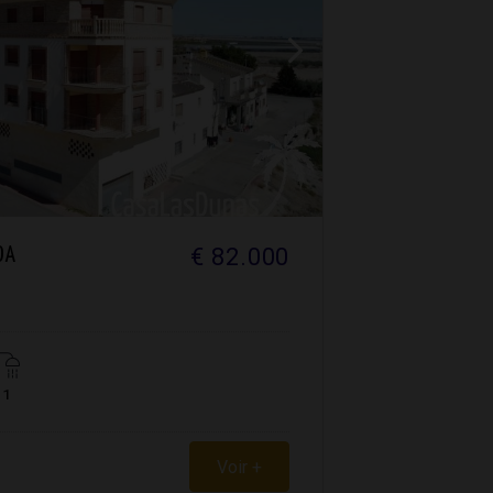
€ 82.000
DA
1
Voir +