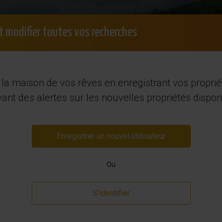
+34 965 7
Profil de souhaits
Consultation gratuite
t modifier toutes vos recherches
Vous souhaitez vendre ?
Louer
Régions
Qui
la maison de vos rêves en enregistrant vos proprié
priété en Espagne
ant des alertes sur les nouvelles propriétés dispon
Enregistrer un nouvel utilisateur
Ou
S'identifier
Revente