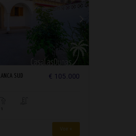
€ 105.000
LANCA SUD
1
Voir +
3