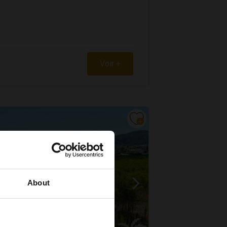
Voir +
About