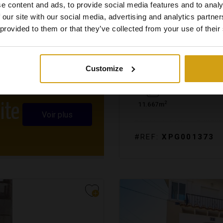
e content and ads, to provide social media features and to analy
 our site with our social media, advertising and analytics partn
 provided to them or that they’ve collected from your use of their
ORBA VALLÉE.
COSTA 
TERRAIN. REVENTE
Customize
2
11.667m
ite
Voir plus
#REF:
XPG001373