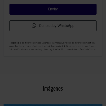
Contact by WhatsApp
Responsable del tratamiento: Casa Las Dunas - La Mata SL, Finalidad del tratamiento: Gestión y
control de los servicios ofrecidos a través de la página Web de Servicios inmobiliarios, Envío de
información a traves de newsletter y otros, Legitimación: Por consentimiento, Destinatarios: No
se cederan los datos, salvo para elaborar contabilidad, Derechos de las personas interesadas:
Acceder, rectificar y suprimir los datos, solicitar la portabilidad de los mismos, oponerse
altratamiento y solicitar la limitación de éste, Procedencia de los datos: El Propio interesado,
Información Adicional: Puede consultarse la información adicional y detallada sobre protección
de datos
Aquí
.
Imágenes