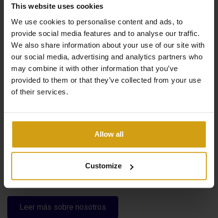
This website uses cookies
We use cookies to personalise content and ads, to
Los beneficios de CasaLasDunas
provide social media features and to analyse our traffic.
We also share information about your use of our site with
our social media, advertising and analytics partners who
Especializados en obra nueva y edificios existentes.
may combine it with other information that you’ve
provided to them or that they’ve collected from your use
Venta y alquiler bajo un mismo techo.
of their services.
Nos encargamos de todo, de principio a fin, al comprar
una casa en España.
Allow all
Opciones flexibles para maximizar la rentabilidad de
su alquiler.
Customize
29 años de experiencia en el sector inmobiliario y de
gestión de propiedades.
Leer más sobre nosotros