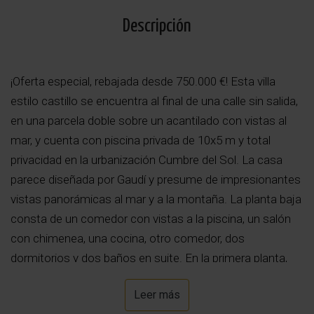
Descripción
¡Oferta especial, rebajada desde 750.000 €! Esta villa
estilo castillo se encuentra al final de una calle sin salida,
en una parcela doble sobre un acantilado con vistas al
mar, y cuenta con piscina privada de 10x5 m y total
privacidad en la urbanización Cumbre del Sol. La casa
parece diseñada por Gaudí y presume de impresionantes
vistas panorámicas al mar y a la montaña. La planta baja
consta de un comedor con vistas a la piscina, un salón
con chimenea, una cocina, otro comedor, dos
dormitorios y dos baños en suite. En la primera planta,
hay otro amplio dormitorio con baño, una terraza y un
Leer más
solárium con vistas panorámicas de 360º. También