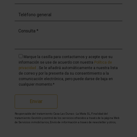
Marque la casilla para contactarnos y acepte que su
información se use de acuerdo con nuestra
Política de
privacidad
. Se le añadirá automáticamente a nuestra lista
de correo y por la presente da su consentimiento a la
comunicación electrónica, pero puede darse de baja en
cualquier momento.*
Enviar
Responsable del tratamiento: Casa Las Dunas - La Mata SL, Finalidad del
tratamiento: Gestión y control de los servicios ofrecidos a través de la página Web
de Servicios inmobiliarios, Envío de información a traves de newsletter y otros,
Legitimación: Por consentimiento, Destinatarios: No se cederan los datos, salvo
para elaborar contabilidad, Derechos de las personas interesadas: Acceder,
rectificar y suprimir los datos, solicitar la portabilidad de los mismos, oponerse