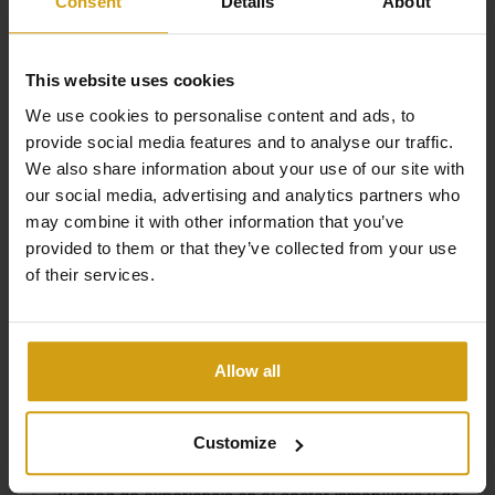
Consent
Details
About
This website uses cookies
We use cookies to personalise content and ads, to
provide social media features and to analyse our traffic.
Los beneficios de CasaLasDunas
We also share information about your use of our site with
our social media, advertising and analytics partners who
may combine it with other information that you’ve
provided to them or that they’ve collected from your use
Especializados en obra nueva y edificios existentes.
of their services.
Venta y alquiler bajo un mismo techo.
Nos encargamos de todo, de principio a fin, al comprar
Allow all
una casa en España.
Opciones flexibles para maximizar la rentabilidad de
Customize
su alquiler.