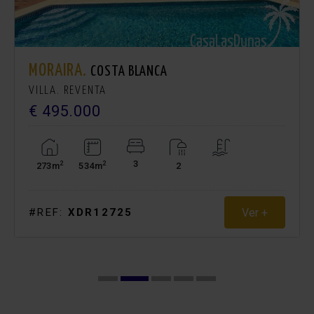
MORAIRA.
COSTA BLANCA
VILLA. REVENTA
€ 495.000
3
2
2
273m
534m
2
Ver +
#REF:
XDR12725