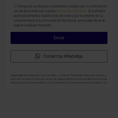
Marque la casilla para contactarnos y acepte que su información
se use de acuerdo con nuestra
Política de privacidad
. Se le añadirá
automáticamente a nuestra lista de correo y por la presente da su
consentimiento a la comunicación electrónica, pero puede darse de
baja en cualquier momento.
Contact by WhatsApp
Responsable del tratamiento: Casa Las Dunas - La Mata SL, Finalidad del tratamiento: Gestión y
control de los servicios ofrecidos a través de la página Web de Servicios inmobiliarios, Envío de
información a traves de newsletter y otros, Legitimación: Por consentimiento, Destinatarios: No
se cederan los datos, salvo para elaborar contabilidad, Derechos de las personas interesadas:
Acceder, rectificar y suprimir los datos, solicitar la portabilidad de los mismos, oponerse
altratamiento y solicitar la limitación de éste, Procedencia de los datos: El Propio interesado,
Información Adicional: Puede consultarse la información adicional y detallada sobre protección
de datos
Aquí
.