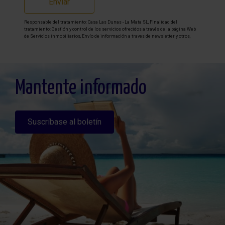
Enviar
Responsable del tratamiento: Casa Las Dunas - La Mata SL, Finalidad del
tratamiento: Gestión y control de los servicios ofrecidos a través de la página Web
de Servicios inmobiliarios, Envío de información a traves de newsletter y otros,
Legitimación: Por consentimiento, Destinatarios: No se cederan los datos, salvo
para elaborar contabilidad, Derechos de las personas interesadas: Acceder,
rectificar y suprimir los datos, solicitar la portabilidad de los mismos, oponerse
altratamiento y solicitar la limitación de éste, Procedencia de los datos: El Propio
interesado, Información Adicional: Puede consultarse la información adicional y
detallada sobre protección de datos
Aquí
.
Mantente informado
Suscríbase al boletín