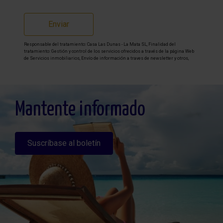
Enviar
Responsable del tratamiento: Casa Las Dunas - La Mata SL, Finalidad del
tratamiento: Gestión y control de los servicios ofrecidos a través de la página Web
de Servicios inmobiliarios, Envío de información a traves de newsletter y otros,
Legitimación: Por consentimiento, Destinatarios: No se cederan los datos, salvo
para elaborar contabilidad, Derechos de las personas interesadas: Acceder,
rectificar y suprimir los datos, solicitar la portabilidad de los mismos, oponerse
altratamiento y solicitar la limitación de éste, Procedencia de los datos: El Propio
interesado, Información Adicional: Puede consultarse la información adicional y
detallada sobre protección de datos
Aquí
.
Mantente informado
Suscríbase al boletín