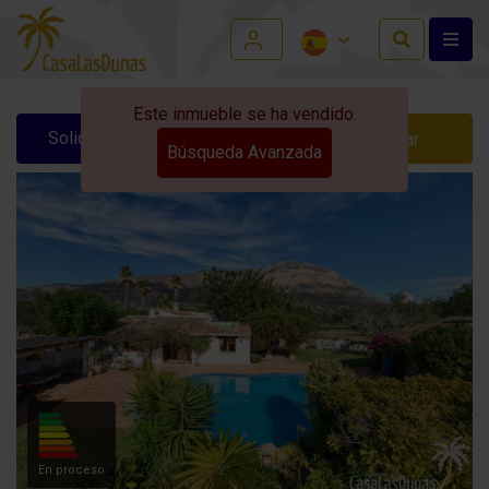
Este inmueble se ha vendido.
Solicitar información
Contactar
Búsqueda Avanzada
En proceso