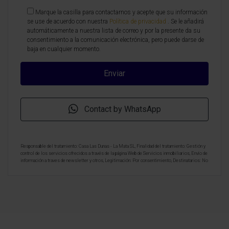
Marque la casilla para contactarnos y acepte que su información
se use de acuerdo con nuestra
Política de privacidad
. Se le añadirá
automáticamente a nuestra lista de correo y por la presente da su
consentimiento a la comunicación electrónica, pero puede darse de
baja en cualquier momento.
Contact by WhatsApp
Responsable del tratamiento: Casa Las Dunas - La Mata SL, Finalidad del tratamiento: Gestión y
control de los servicios ofrecidos a través de la página Web de Servicios inmobiliarios, Envío de
información a traves de newsletter y otros, Legitimación: Por consentimiento, Destinatarios: No
se cederan los datos, salvo para elaborar contabilidad, Derechos de las personas interesadas:
Acceder, rectificar y suprimir los datos, solicitar la portabilidad de los mismos, oponerse
altratamiento y solicitar la limitación de éste, Procedencia de los datos: El Propio interesado,
Información Adicional: Puede consultarse la información adicional y detallada sobre protección
de datos
Aquí
.