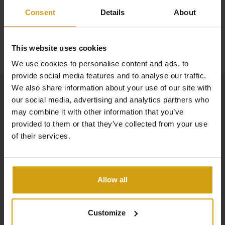
único. La finca en sí es una clásica belleza española, llena
Consent
Details
About
de carácter y encanto, pero cuidadosamente actualizada
Leer más
con comodidades modernas como calefacción por
This website uses cookies
suelo radiante en la sala de estar y la cocina. La
We use cookies to personalise content and ads, to
propiedad ha sido renovada a lo largo de los años y
provide social media features and to analyse our traffic.
combina el estilo tradicional español con las
We also share information about your use of our site with
comodidades modernas, creando una elegante mezcla
our social media, advertising and analytics partners who
de encanto del viejo mundo y lujo moderno. Por todas
may combine it with other information that you’ve
provided to them or that they’ve collected from your use
partes hay zonas de estar idílicas que le permitirán
of their services.
relajarse y disfrutar del entorno tranquilo. Al ingresar a la
propiedad a través de grandes puertas, se lo conduce por
un largo y pintoresco camino de grava hasta una
Allow all
hermosa puerta de madera, que evoca la sensación de
un oasis escondido. Inmediatamente verás un
encantador patio a la derecha, con un hermoso algarrobo
Customize
que está bellamente iluminado por la noche. Los azulejos