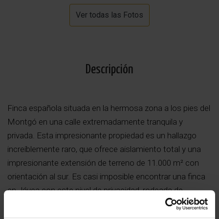
Ver todas las Fotos
Descripción
Finca española situada en la hermosa zona a los pies del
Montgó en una calle extremadamente tranquila y
privada. Esta impresionante propiedad es un hallazgo
increíblemente raro, que ofrece aislamiento total y una
impresionante extensión de terreno de 11.000 m² con
orientación al sur. Es casi imposible encontrar una finca
en Jávea con este nivel de privacidad, rodeada de
jardines bellamente cuidados, olivares y exuberantes
prados, lo que la convierte en un refugio verdaderamente