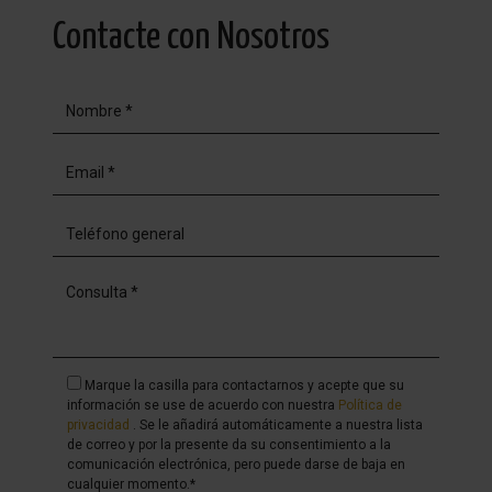
rezuma el encanto de una cocina de verano ibicenca.
Contacte con Nosotros
Esta estructura captura perfectamente el estilo del
diseño mediterráneo moderno, con bordes suaves y
redondeados y una cálida iluminación de terracota que
crea una atmósfera relajante por la noche. Totalmente
equipado con barbacoa y comedor cubierto, este es un
lugar ideal para disfrutar de comidas y reuniones al aire
libre. Además, la casa cuenta con un garaje
independiente y una amplia cochera, convenientemente
ubicada cerca de la casa de huéspedes, con amplio
estacionamiento.
Marque la casilla para contactarnos y acepte que su
información se use de acuerdo con nuestra
Política de
privacidad
. Se le añadirá automáticamente a nuestra lista
de correo y por la presente da su consentimiento a la
comunicación electrónica, pero puede darse de baja en
cualquier momento.*