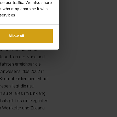
se our traffic. We also share
ers who may combine it with
 services.
Allow all
kor mit modernen und
eses atemberaubende
Resorts in der Nähe und
ahrten erreichbar, die
s Anwesens, das 2002 in
Baumaterialien neu erbaut
eben liegt die neu
suite, alles im Einklang
ils gibt es ein elegantes
n Weinkeller und Zugang
d hellen Wohn- und