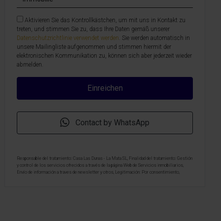
Aktivieren Sie das Kontrollkästchen, um mit uns in Kontakt zu
treten, und stimmen Sie zu, dass Ihre Daten gemäß unserer
Datenschutzrichtlinie verwendet werden
. Sie werden automatisch in
unsere Mailingliste aufgenommen und stimmen hiermit der
elektronischen Kommunikation zu, können sich aber jederzeit wieder
abmelden.
Contact by WhatsApp
Responsable del tratamiento: Casa Las Dunas - La Mata SL, Finalidad del tratamiento: Gestión
y control de los servicios ofrecidos a través de la página Web de Servicios inmobiliarios,
Envío de información a traves de newsletter y otros, Legitimación: Por consentimiento,
Destinatarios: No se cederan los datos, salvo para elaborar contabilidad, Derechos de las
personas interesadas: Acceder, rectificar y suprimir los datos, solicitar la portabilidad de los
mismos, oponerse altratamiento y solicitar la limitación de éste, Procedencia de los datos:
El Propio interesado, Información Adicional: Puede consultarse la información adicional y
detallada sobre protección de datos
Aquí
.