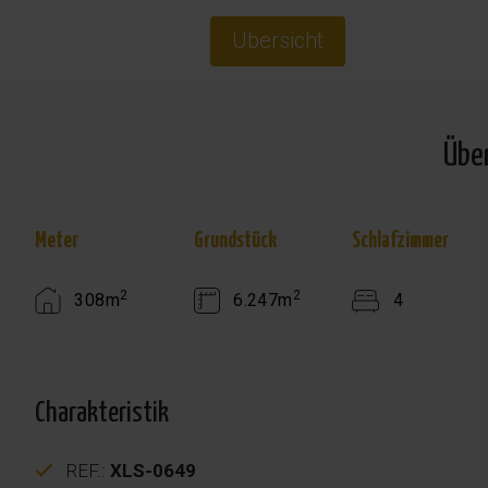
Übersicht
Übe
Meter
Grundstück
Schlafzimmer
2
2
308m
6.247m
4
Charakteristik
REF.:
XLS-0649