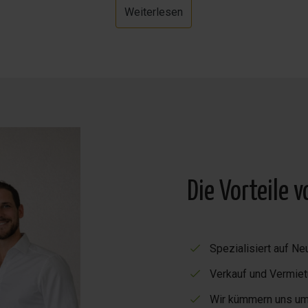
Weiterlesen
m 4 x 10 m großen Pool und der Terrasse mit herrlichem Blic
 in den parkähnlichen Gartenbereich mit zwei Grills. Ein weit
ich im Obergeschoss, verbunden durch eine originelle holzge
e gehörte. Die Finca profitiert von einem separaten Studio mit
Die Vorteile 
Spezialisiert auf 
Verkauf und Vermiet
Wir kümmern uns um 