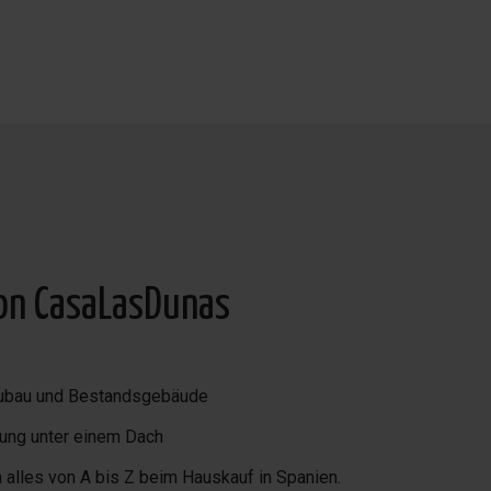
k bis zum Meer. Zur
eres Schlafzimmer mit en-
schnitzte Wendeltreppe,
 Küche und Dusche.
von CasaLasDunas
Neubau und Bestandsgebäude
ung unter einem Dach
alles von A bis Z beim Hauskauf in Spanien.