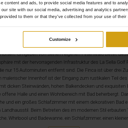
e content and ads, to provide social media features and to analy
 our site with our social media, advertising and analytics partn
 provided to them or that they’ve collected from your use of their
Beschreibung
Customize
aus im einzigartigen Stil, in dem authentisches Landhausde
rmoniert. Umgeben von seinem eigenen Pinienwald bietet di
häre mit der hervorragenden Infrastruktur des La Sella Golf 
e nur 15 Autominuten entfernt sind. Die Finca ist über drei Zuf
n malerischer Innenhof ist der Eingang zum rustikalen Teil de
 mit dicken Steinwänden, hohen Balkendecken und exquisiten 
 offene Halle und einen Wohnbereich mit Bad beherbergt. Dan
e und ein großes Schlafzimmer mit einem dekorativen Bad en 
Landhausstil. Beim Betreten des im modernen Stil erbauten Te
e, Whirlpool und Badewanne, ein Schlafzimmer, einen kleine
he. Die Wohnung im Obergeschoss umfasst einen großen un