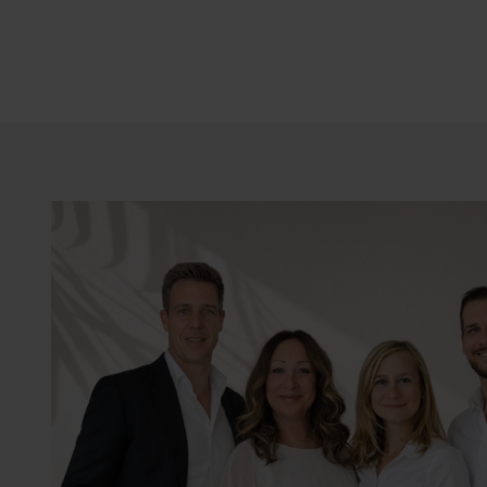
Essbereich mit Zugang zu
anderen Seite gelangt man
suite Duschbad befindet s
die früher zu einer Kirch