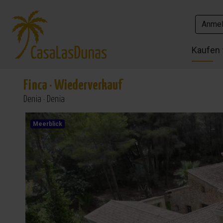
Anme
Anme
Kaufen
Kaufen
Finca
·
Wiederverkauf
Denia · Denia
Meerblick