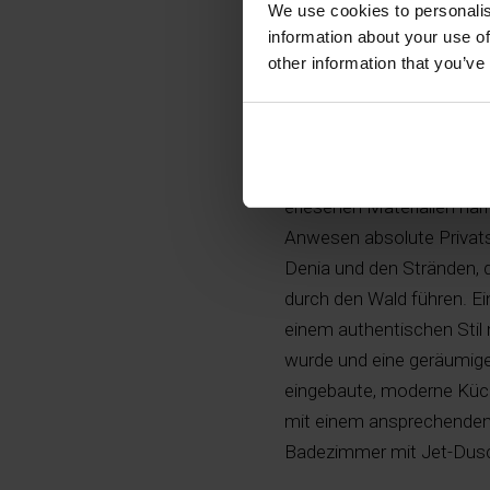
We use cookies to personalis
information about your use of
other information that you’ve
Auffallend schönes Landh
erlesenen Materialien ha
Anwesen absolute Privatsp
Denia und den Stränden, di
durch den Wald führen. Ei
einem authentischen Stil
wurde und eine geräumige
eingebaute, moderne Küch
mit einem ansprechenden 
Badezimmer mit Jet-Dusch
zur Garage und Waschküc