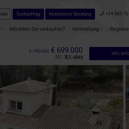
+34 965 72
+34 965 72
lden
lden
Suchauftrag
Suchauftrag
Kostenlose Beratung
Kostenlose Beratung
Möchten Sie verkaufen?
Möchten Sie verkaufen?
Vermietung
Vermietung
Region
Region
€ 699.000
€ 790.000
Info anf
REF.:
XLS-0649