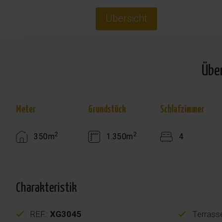
Übersicht
Übe
Meter
Grundstück
Schlafzimmer
2
2
350m
1.350m
4
Charakteristik
REF.:
XG3045
Terrass