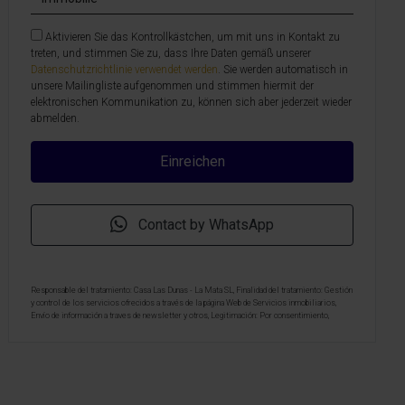
Aktivieren Sie das Kontrollkästchen, um mit uns in Kontakt zu
treten, und stimmen Sie zu, dass Ihre Daten gemäß unserer
Datenschutzrichtlinie verwendet werden
. Sie werden automatisch in
unsere Mailingliste aufgenommen und stimmen hiermit der
elektronischen Kommunikation zu, können sich aber jederzeit wieder
abmelden.
Contact by WhatsApp
Responsable del tratamiento: Casa Las Dunas - La Mata SL, Finalidad del tratamiento: Gestión
y control de los servicios ofrecidos a través de la página Web de Servicios inmobiliarios,
Envío de información a traves de newsletter y otros, Legitimación: Por consentimiento,
Destinatarios: No se cederan los datos, salvo para elaborar contabilidad, Derechos de las
personas interesadas: Acceder, rectificar y suprimir los datos, solicitar la portabilidad de los
mismos, oponerse altratamiento y solicitar la limitación de éste, Procedencia de los datos:
El Propio interesado, Información Adicional: Puede consultarse la información adicional y
detallada sobre protección de datos
Aquí
.