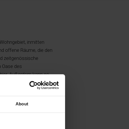
Wohngebiet, inmitten
und offene Räume, die den
nd zeitgenössische
n Oase des
 hier. Außerdem kann es
ht nur das, es versteht
 allem zu einem günstigen
bt.
About