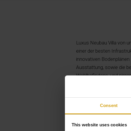
Luxus Neubau Villa von u
einer der besten Infrastr
innovativen Bodenplänen 
Ausstattung, sowie die 
Wohlbefindens, und nirgen
auch interessant sein, da
sich von selbst, dass da
Preis ist und nach Ihren B
Consent
This website uses cookies