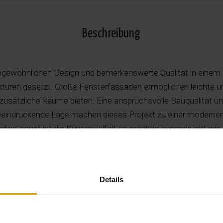
Beschreibung
ngewöhnlichen Design und bemerkenswerte Qualität in einem 
ukturen gesetzt. Große Fensterfassaden ermöglichen leichte 
zusätzliche Räume bieten. Eine anspruchsvolle Bauqualität u
beeindruckende Lage machen dieses Projekt zu einer moderne
dwo sonst ist die Küstenvielfalt so prächtig ausgedrückt wie
ss man selbstverständlich Doppelpläne erwerben kann Und nic
s Haus, das Sie bekommen werden, äußerst einzigartig und vor
estrebungen konstruiert wird, damit kein Wunsch unerfüllt blei
Details