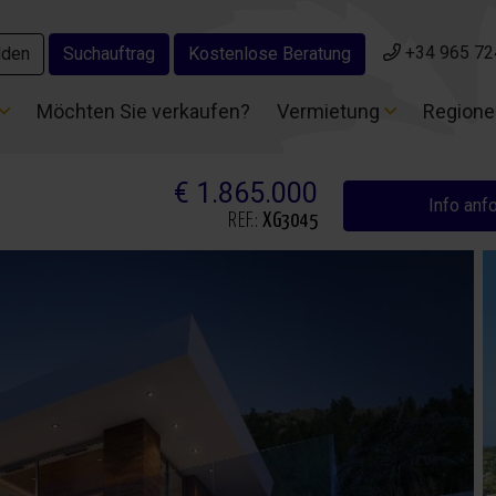
+34 965 72
+34 965 72
lden
lden
Suchauftrag
Suchauftrag
Kostenlose Beratung
Kostenlose Beratung
Möchten Sie verkaufen?
Möchten Sie verkaufen?
Vermietung
Vermietung
Region
Region
€ 1.865.000
Info anf
REF.:
XG3045