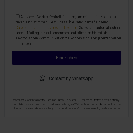
Aktivieren Sie das Kontrollkästchen, um mit uns in Kontakt zu
treten, und stimmen Sie zu, dass Ihre Daten gemäß unserer
Datenschutzrichtlinie verwendet werden
. Sie werden automatisch in
unsere Mailingliste aufgenommen und stimmen hiermit der
elektronischen Kommunikation zu, können sich aber jederzeit wieder
abmelden.
Contact by WhatsApp
Responsable del tratamiento: Casa Las Dunas - La Mata SL, Finalidad del tratamiento: Gestión y
control de los servicios ofrecidos a través de la página Web de Servicios inmobiliarios, Envío de
información a traves de newsletter y otros, Legitimación: Por consentimiento, Destinatarios: No
se cederan los datos, salvo para elaborar contabilidad, Derechos de las personas interesadas:
Acceder, rectificar y suprimir los datos, solicitar la portabilidad de los mismos, oponerse
altratamiento y solicitar la limitación de éste, Procedencia de los datos: El Propio interesado,
Información Adicional: Puede consultarse la información adicional y detallada sobre protección
de datos
Aquí
.