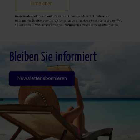
Einreichen
Responsable del tratamiento: Casa Las Dunas - La Mata SL, Finalidad del
tratamiento: Gestión y control de los servicios ofrecidos a través de la página Web
de Servicios inmobiliarios, Envío de información a traves de newsletter y otros,
Legitimación: Por consentimiento, Destinatarios: No se cederan los datos, salvo
para elaborar contabilidad, Derechos de las personas interesadas: Acceder,
rectificar y suprimir los datos, solicitar la portabilidad de los mismos, oponerse
altratamiento y solicitar la limitación de éste, Procedencia de los datos: El Propio
interesado, Información Adicional: Puede consultarse la información adicional y
detallada sobre protección de datos
Aquí
.
Bleiben Sie informiert
Newsletter abonnieren