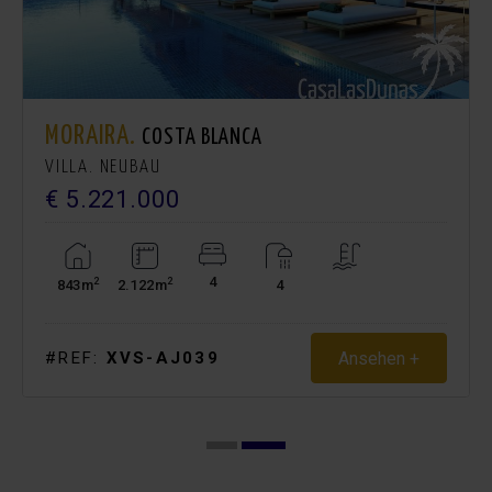
MORAIRA.
COSTA BLANCA
VILLA. NEUBAU
€ 5.221.000
4
2
2
843m
2.122m
4
Ansehen +
#REF:
XVS-AJ039