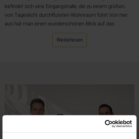
befindet sich eine Eingangshalle, die zu einem großen,
von Tageslicht durchfluteten Wohnraum führt Von hier
aus hat man einen wunderschönen Blick auf das
Mittelmeer. Es umfasst ein Wohnzimmer mit Kamin, eine
Weiterlesen
maßgeschneiderte Cocktailbar und das Esszimmer. Von
diesem Raum aus haben große Fenster Zugang zur
großen Terrasse rund um den Pool. Die luxuriöse Küche
würde jeden Koch begeistern. Das Hauptschlafzimmer
verfügt über zwei Ankleidezimmer und ein eigenes
Badezimmer mit separatem WC. Ein zweites
Schlafzimmer verfügt ebenfalls über ein eigenes Bad. Ein
Raum, der derzeit als Büro genutzt wird, könnte an
individuelle Bedürfnisse angepasst werden (Spielzimmer,
Kino usw.). Eine Marmortreppe mit einer
handgeschmiedeten Eisenbalustrade führt in die obere
Etage, wo sich eine weitere Küche und zwei En-Suite-