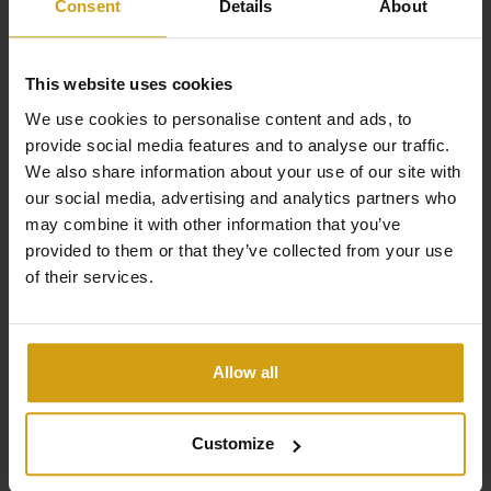
Consent
Details
About
Küchen befinden Schlafzimmer mit Terrassen in erster
Meereslinie. Der Keller hingegen ist dem Wohlbefinden
gewidmet: Fitnessstudio, Hammam (Türkisches Bad),
This website uses cookies
finnische Sauna sowie Behandlungs- und Massageraum.
We use cookies to personalise content and ads, to
Auch das Äußere der Villa wurde sehr gepflegt. An der
provide social media features and to analyse our traffic.
We also share information about your use of our site with
Vorderseite des Hauses, mit Blick auf das Meer, befinden
our social media, advertising and analytics partners who
sich der herrliche beheizte 18x10 m große Pool und die
Die Vorteile von CasaLasDunas
may combine it with other information that you’ve
unglaubliche Terrasse direkt am Meer. Viele
provided to them or that they’ve collected from your use
Außenbereiche umfassen einen Ruhebereich mit Blick
of their services.
auf das Meer und einen Speisesaal unter einer Pergola,
Spezialisiert auf Neubau und Bestandsgebäude
um unvergessliche Abendessen zu organisieren. Der
üppige tropische Garten ist voller Palmen und einer
Verkauf und Vermietung unter einem Dach
Allow all
Vielzahl von Sträuchern, die in der Abenddämmerung
Wir kümmern uns um alles von A bis Z beim Hauskauf
durch Außenbeleuchtung hervorgehoben werden. Eine
in Spanien.
Customize
Garage für zwei Autos, eine Waschküche und mehrere
Flexible Optionen zur Maximierung Ihrer Mietrendite
Lagerräume runden die Ausstattung ab. Ohne Zweifel